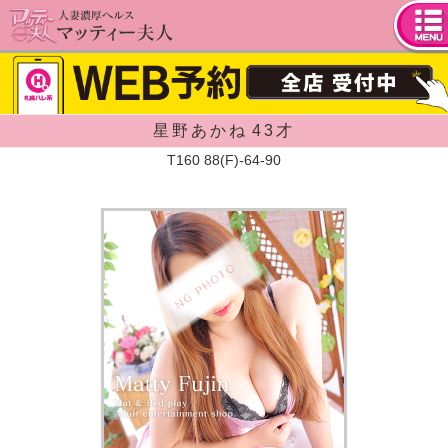
tog
nav
星野あかね
43才
T160 88(F)-64-90