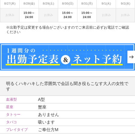
8/27(木)
8/28(金)
8/29(土)
8/30(日)
8/31(月)
9/1(火)
9/2(水)
15:00～
15:00～
15:00～
お休み
お休み
お休み
お休み
24:00
24:00
24:00
※出勤予定は変更する場合がございますのでご来店前に必ずお電話でご確認
ください
明るくハキハキした雰囲気で会話も聞き役もこなす大人の女性で
す
A型
血液型
蟹座
星座
ありません
タトゥー
吸います
タバコ
ご奉仕方M
プレイタイプ