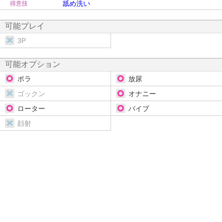
舐め洗い
得意技
可能プレイ
3P
可能オプション
ポラ
放尿
ゴックン
オナニー
ローター
バイブ
顔射