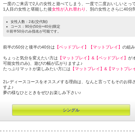
一度のご来店で2人の女性と遊べてしまう、一度で二度おいしいとっ
1人目の女性と堪能した後
女性が入れ替わり
、別の女性とさらに40分
女性人数：2名(交代制)
コース：90分(50分+40分)限定
※前半50分のみ指名が可能です。
前半の50分と後半の40分は
【ベッドプレイ】【マットプレイ】
の組み
ちょっと気分を変えたい方は
【マットプレイ】&【ベッドプレイ】
が
可能女性のみ)、遊びの幅が広がりますよ♪
たっぷりマットが楽しみたい方には
【マットプレイ】&【マットプレ
2レディースコースをオススメする理由は、なんと言ってもそのお得
すよ♪
夢の様なひとときをぜひお楽しみ下さい♪
シングル