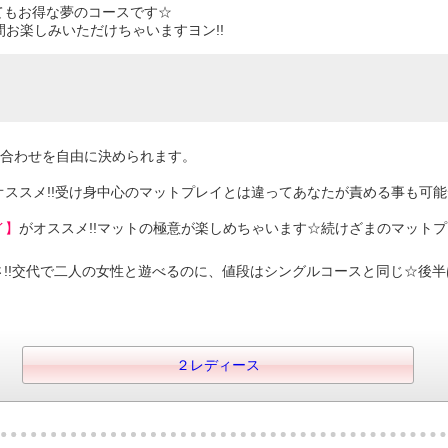
てもお得な夢のコースです☆
間お楽しみいただけちゃいますヨン!!
合わせを自由に決められます。
オススメ!!受け身中心のマットプレイとは違ってあなたが責める事も可
イ】
がオススメ!!マットの極意が楽しめちゃいます☆続けざまのマットプ
さ!!交代で二人の女性と遊べるのに、値段はシングルコースと同じ☆後
２レディース