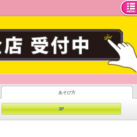
tog
nav
あそび方
3P