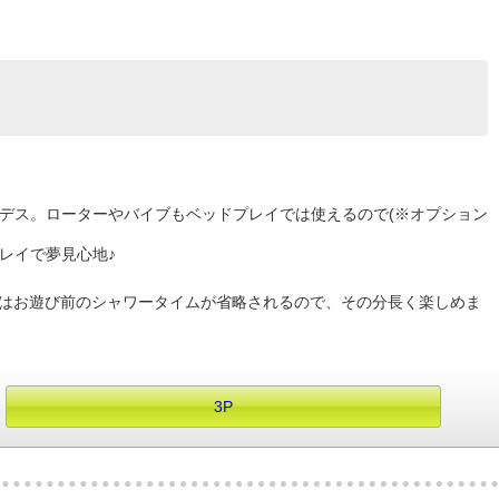
能デス。ローターやバイブもベッドプレイでは使えるので(※オプション
レイで夢見心地♪
半はお遊び前のシャワータイムが省略されるので、その分長く楽しめま
3P